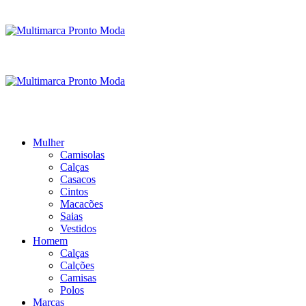
Mulher
Camisolas
Calças
Casacos
Cintos
Macacões
Saias
Vestidos
Homem
Calças
Calções
Camisas
Polos
Marcas