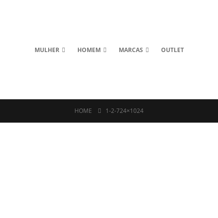
MULHER
HOMEM
MARCAS
OUTLET
HOME
1-2-724×1024