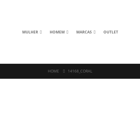
MULHER
HOMEM
MARCAS
OUTLET
HOME
14168_CORAL