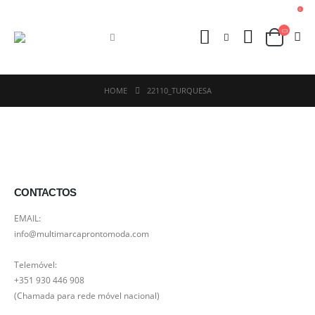
0
HOME
22110_TURQUESA
CONTACTOS
EMAIL:
info@multimarcaprontomoda.com
Telemóvel:
+351 930 446 908
(Chamada para rede móvel nacional)