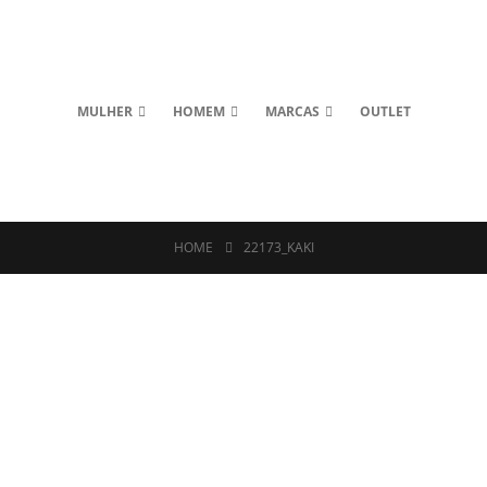
MULHER
HOMEM
MARCAS
OUTLET
HOME
22173_KAKI