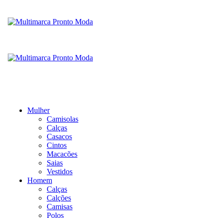
Mulher
Camisolas
Calças
Casacos
Cintos
Macacões
Saias
Vestidos
Homem
Calças
Calções
Camisas
Polos