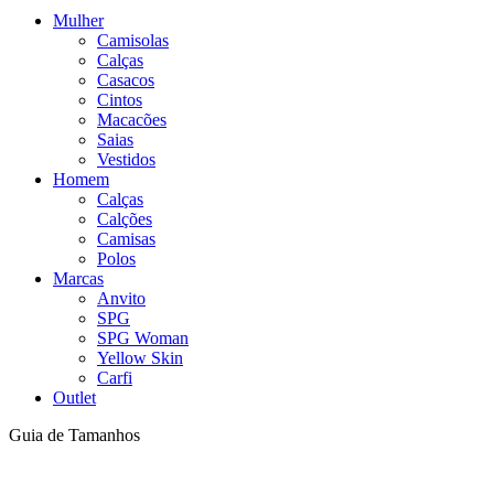
Mulher
Camisolas
Calças
Casacos
Cintos
Macacões
Saias
Vestidos
Homem
Calças
Calções
Camisas
Polos
Marcas
Anvito
SPG
SPG Woman
Yellow Skin
Carfi
Outlet
Guia de Tamanhos