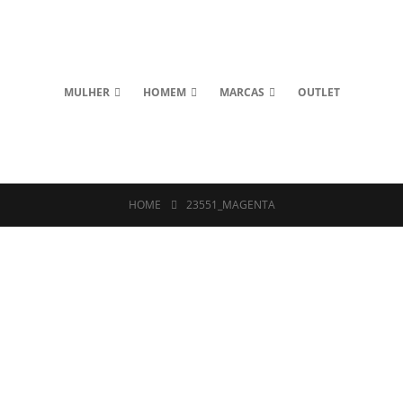
MULHER
HOMEM
MARCAS
OUTLET
HOME
23551_MAGENTA