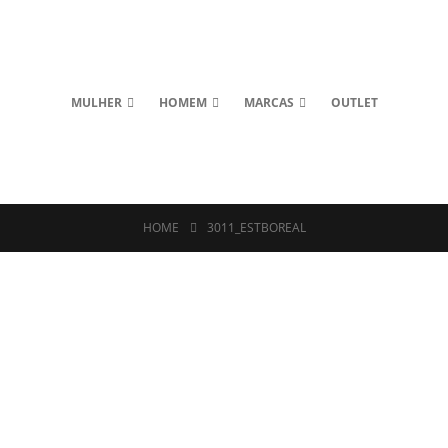
MULHER
HOMEM
MARCAS
OUTLET
HOME
3011_ESTBOREAL