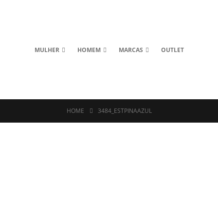
MULHER
HOMEM
MARCAS
OUTLET
HOME
3484_ESTPINAAZUL