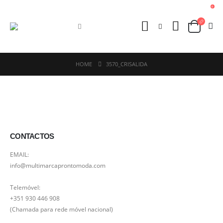
0
HOME
3570_CRISALIDA
CONTACTOS
EMAIL:
info@multimarcaprontomoda.com
Telemóvel:
+351 930 446 908
(Chamada para rede móvel nacional)