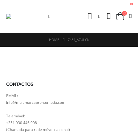
0
HOME
7484_AZULCK
CONTACTOS
EMAIL:
info@multimarcaprontomoda.com
Telemóvel:
+351 930 446 908
(Chamada para rede móvel nacional)