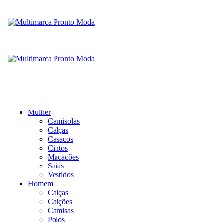
Mulher
Camisolas
Calças
Casacos
Cintos
Macacões
Saias
Vestidos
Homem
Calças
Calções
Camisas
Polos