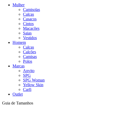
Mulher
Camisolas
Calças
Casacos
Cintos
Macacões
Saias
Vestidos
Homem
Calças
Calções
Camisas
Polos
Marcas
Anvito
SPG
SPG Woman
Yellow Skin
Carfi
Outlet
Guia de Tamanhos