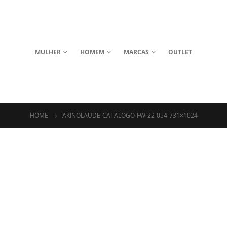
MULHER
HOMEM
MARCAS
OUTLET
HOME
AKINOLAUDE-CATALOGO-FW-22-054-731×1024