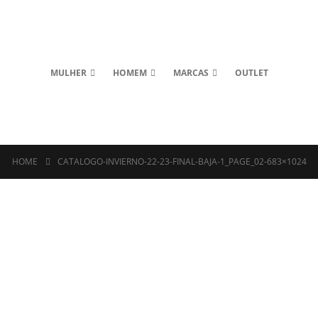
MULHER
HOMEM
MARCAS
OUTLET
HOME
CATALOGO-INVIERNO-22-23-FINAL-BAJA-1_PAGE_02-683×1024