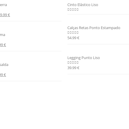
erra
Cinto Elástico Liso
9.99
€
0
out of 5
Calças Retas Ponto Estampado
lma
54.99
€
0
out of 5
99
€
Legging Punto Liso
salda
39.99
€
0
out of 5
99
€