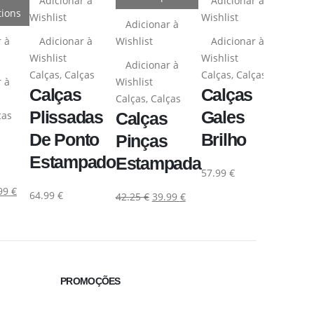
Adicionar à
Adicionar à
tions
Wishlist
Wishlist
Adicionar à
r à
Adicionar à
Wishlist
Adicionar à
Wishlist
Wishlist
Adicionar à
Calças
,
Calças
Calças
,
Calças
r à
Wishlist
Calças
Calças
Calças
,
Calças
Plissadas
Gales
ças
Calças
De Ponto
Brilho
Pinças
Estampado
Estampada
57.99
€
99
€
64.99
€
42.25
€
39.99
€
PROMOÇÕES