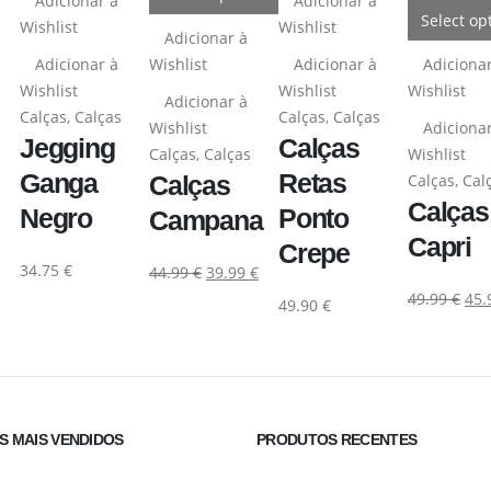
Adicionar à
Adicionar à
Select op
Wishlist
Wishlist
Adicionar à
Adicionar à
Wishlist
Adicionar à
Adiciona
Wishlist
Wishlist
Wishlist
Adicionar à
Calças
,
Calças
Calças
,
Calças
Wishlist
Adiciona
Jegging
Calças
Calças
,
Calças
Wishlist
Ganga
Retas
Calças
Calças
,
Cal
Calças
Negro
Ponto
Campana
Capri
Crepe
34.75
€
44.99
€
39.99
€
49.99
€
45.
49.90
€
 MAIS VENDIDOS
PRODUTOS RECENTES