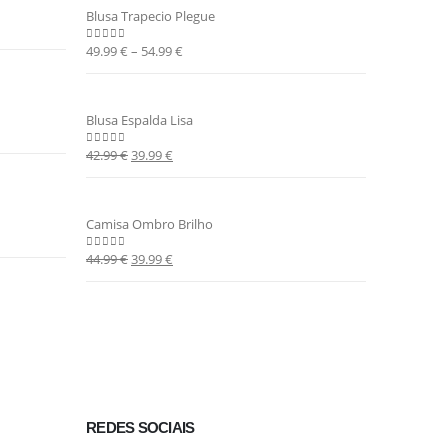
Blusa Trapecio Plegue
49.99
€
–
54.99
€
0
out of 5
Blusa Espalda Lisa
42.99
€
39.99
€
0
out of 5
Camisa Ombro Brilho
44.99
€
39.99
€
0
out of 5
REDES SOCIAIS