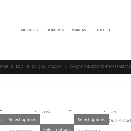
MULHER
HOMEM
MARCAS
OUTLET
OME
LOJA
CALÇAS
,
CALÇAS
CALÇAS PALAZZO PONTO ESTAMPA
-11%
-8%
s
Select options
Select options
Out of stoc
Select options