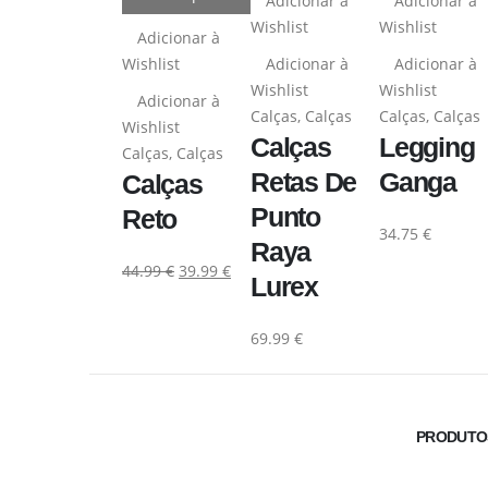
Adicionar à
Adicionar à
Wishlist
Wishlist
Adicionar à
Wishlist
Adicionar à
Adicionar à
Wishlist
Wishlist
Adicionar à
Calças
,
Calças
Calças
,
Calças
Wishlist
Calças
Legging
Calças
,
Calças
Retas De
Ganga
Calças
Punto
Reto
34.75
€
Raya
44.99
€
39.99
€
Lurex
69.99
€
PRODUTOS