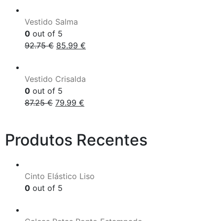
Vestido Salma
0
out of 5
92.75
€
85.99
€
Vestido Crisalda
0
out of 5
87.25
€
79.99
€
Produtos Recentes
Cinto Elástico Liso
0
out of 5