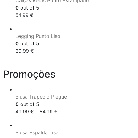
Calças Retas Ponto Estampado
0
out of 5
54.99
€
Legging Punto Liso
0
out of 5
39.99
€
Promoções
Blusa Trapecio Plegue
0
out of 5
49.99
€
–
54.99
€
Blusa Espalda Lisa