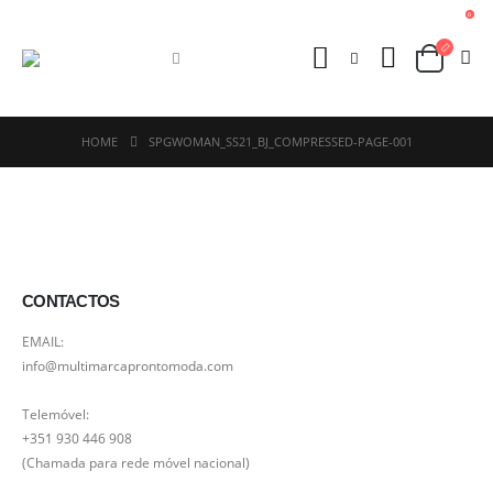
0
HOME
SPGWOMAN_SS21_BJ_COMPRESSED-PAGE-001
CONTACTOS
EMAIL:
info@multimarcaprontomoda.com
Telemóvel:
+351 930 446 908
(Chamada para rede móvel nacional)