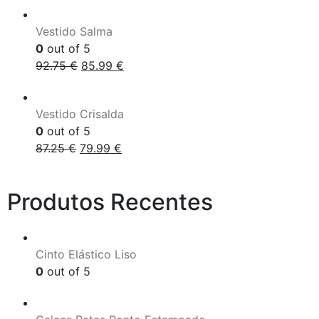
Vestido Salma
0
out of 5
92.75
€
85.99
€
Vestido Crisalda
0
out of 5
87.25
€
79.99
€
Produtos Recentes
Cinto Elástico Liso
0
out of 5