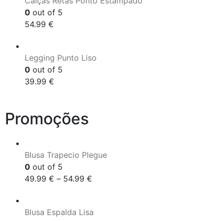
Calças Retas Ponto Estampado
0
out of 5
54.99
€
Legging Punto Liso
0
out of 5
39.99
€
Promoções
Blusa Trapecio Plegue
0
out of 5
49.99
€
–
54.99
€
Blusa Espalda Lisa